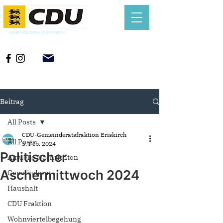
Beitrag
All Posts
CDU-Gemeinderatsfraktion Eriskirch
All Posts
5. Feb. 2024
Politischer
Aktuelle Nachrichten
Aschermittwoch 2024
Gemeinderat
Haushalt
CDU Fraktion
Wohnviertelbegehung