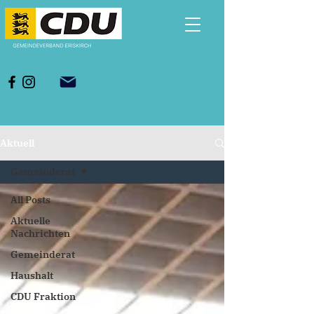
Aktuell
Gemeinderat
All Posts
Aktuelle
Nachrichten
Gemeinderat
Haushalt
CDU Fraktion