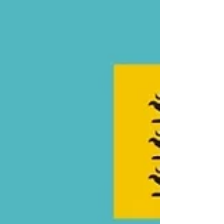
uns bei der Alten Schule in Eriskirch getroffen,
um uns über das „Sanierungsgebiet Ortskern
Eriskirch“ zu unterhalten.